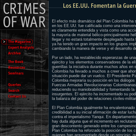
El efecto más dramático del Plan Colombia ha s
en los EE.UU. fue calificada como una interven
es claramente entendida y vista como una acci
la mayoría de material bélico-principalmente h
llegar y no estará totalmente desplegado hasta 
ya ha tenido un gran impacto en los grupos impl
cambiando la manera de verse y el desarrollo d
Por un lado, ha restablecido esperanzas de una 
ejército y los elementos conservadores de la eli
guerrillas la iniciativa durante muchos años en 
Colombia ha llevado a muchos a creer que ahor
situación puede dar un vuelco. El Presidente P
Colombia mejoraría su posición en los diálogos
Fuerzas Armadas Revolucionarias Colombianas;
reduciendo su maniobrabilidad y fomentando la 
insurgentes. El ejército ha incrementado su pode
la balanza del poder de relaciones civiles-milit
El Plan Colombia igualmente ha envalentonado a
credibilidad a su inicial afirmación de estar luc
contra el imperialismo Yanqui. En departament
hay duda alguna que el incremento en reclutami
gran descontento generado entre los campesinos
Plan Colombia ha reforzado la posición de los
quienes han argumentado desde un principio, qu