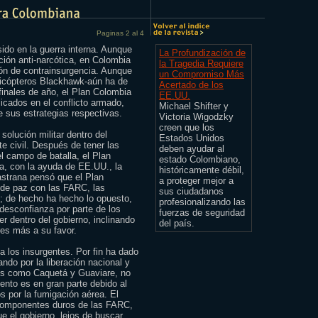
Paginas 2 al 4
ido en la guerra interna. Aunque
La Profundización de
ción anti-narcótica, en Colombia
la Tragedia Requiere
ón de contrainsurgencia. Aunque
un Compromiso Más
elicópteros Blackhawk-aún ha de
Acertado de los
finales de año, el Plan Colombia
EE.UU.
icados en el conflicto armado,
Michael Shifter y
e sus estrategias respectivas.
Victoria Wigodzky
creen que los
solución militar dentro del
Estados Unidos
te civil. Después de tener las
deben ayudar al
el campo de batalla, el Plan
estado Colombiano,
a, con la ayuda de EE.UU., la
históricamente débil,
astrana pensó que el Plan
a proteger mejor a
 de paz con las FARC, las
sus ciudadanos
 de hecho ha hecho lo opuesto,
profesionalizando las
desconfianza por parte de los
fuerzas de seguridad
r dentro del gobierno, inclinando
del país.
ares más a su favor.
 los insurgentes. Por fin ha dado
hando por la liberación nacional y
os como Caquetá y Guaviare, no
ento es en gran parte debido al
 por la fumigación aérea. El
 componentes duros de las FARC,
e el gobierno, lejos de buscar