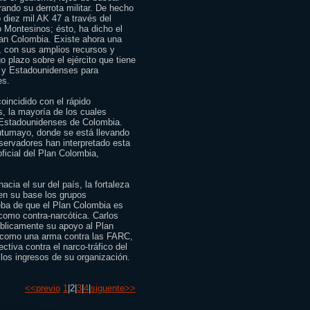
rando su derrota militar. De hecho
diez mil AK 47 a través del
o Montesinos; ésto, ha dicho el
Plan Colombia. Existe ahora una
s, con sus amplios recursos y
o plazo sobre el ejército que tiene
s y Estadounidenses para
es.
oincidido con el rápido
s, la mayoría de los cuales
 Estadounidenses de Colombia.
tumayo, donde se está llevando
servadores han interpretado esta
ficial del Plan Colombia,
ia el sur del país, la fortaleza
nen su base los grupos
eba de que el Plan Colombia es
 como contra-narcótica. Carlos
úblicamente su apoyo al Plan
 como una arma contra las FARC,
tiva contra el narco-tráfico del
los ingresos de su organización.
<<previo
1
|2|
3
|
4
|
siguente>>