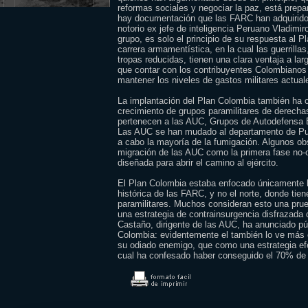
reformas sociales y negociar la paz, está prepa
hay documentación que las FARC han adquirido 
notorio ex jefe de inteligencia Peruano Vladimir
grupo, es solo el principio de su respuesta al 
carrera armamentística, en la cual las guerrilla
tropas reducidas, tienen una clara ventaja a larg
que contar con los contribuyentes Colombiano
mantener los niveles de gastos militares actual
La implantación del Plan Colombia también ha c
crecimiento de grupos paramilitares de derecha
pertenecen a las AUC, Grupos de Autodefensa
Las AUC se han mudado al departamento de Pu
a cabo la mayoría de la fumigación. Algunos ob
migración de las AUC como la primera fase no-o
diseñada para abrir el camino al ejército.
El Plan Colombia estaba enfocado únicamente hac
histórica de las FARC, y no el norte, donde tie
paramilitares. Muchos consideran esto una pru
una estrategia de contrainsurgencia disfrazada
Castaño, dirigente de las AUC, ha anunciado p
Colombia: evidentemente el también lo ve más
su odiado enemigo, que como una estrategia efec
cual ha confesado haber conseguido el 70% de 