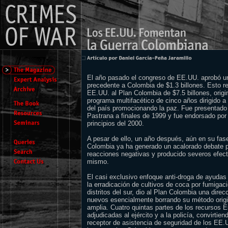
El año pasado el congreso de EE.UU. aprobó u
precedente a Colombia de $1.3 billones. Esto re
EE.UU. al Plan Colombia de $7.5 billones, ori
programa multifacético de cinco años dirigido a
del país promocionando la paz. Fue presentado 
Pastrana a finales de 1999 y fue endorsado por e
principios del 2000.
A pesar de ello, un año después, aún en su fase 
Colombia ya ha generado un acalorado debate p
reacciones negativas y producido severos efect
mismo.
El casi exclusivo enfoque anti-droga de ayuda
la erradicación de cultivos de coca por fumigac
distritos del sur, dio al Plan Colombia una direc
nuevos esencialmente borrando su método origi
amplia. Cuatro quintas partes de los recursos 
adjudicadas al ejército y a la policía, convirti
receptor de asistencia de seguridad de los EE.