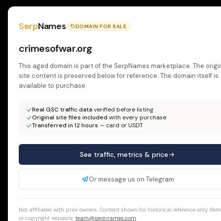
Serp
Names
DOMAIN FOR SALE
crimesofwar.org
This aged domain is part of the SerpNames marketplace. The origi
site content is preserved below for reference. The domain itself is
available to purchase.
Real GSC traffic data
verified before listing
Original site files included
with every purchase
Transferred in 12 hours
— card or USDT
See traffic, metrics & price
Or message us on Telegram
Not affiliated with prior owners. Content shown for historical reference only. Re
or copyright requests:
team@serpnames.com